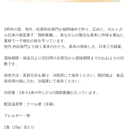
345年の昔、初代・松屋利右衛門が福岡城内で作り、広めた、ポルトガ
ル伝来の南蛮菓子「鶏卵素麺」。昔ながらの製法を基本に吟味を重ねた
素材で一子相伝の味を守っています。
初代 利右衛門より続く基本のかたち、基本の美味しさ。日本三大銘菓。
賞味期限：発送日より20日間※出荷日から賞味期限までのおおよその日
数です。
保存方法：直射日光を避け、冷暗所にて保存ください。開封後は、食品
保存用の袋に入れ、冷蔵庫にて保存ください。
内容量：1本※1本の中に2つの鶏卵素麺が入っています。
配送温度帯：クール便（冷蔵）
アレルギー：卵
1食（15g）当たり