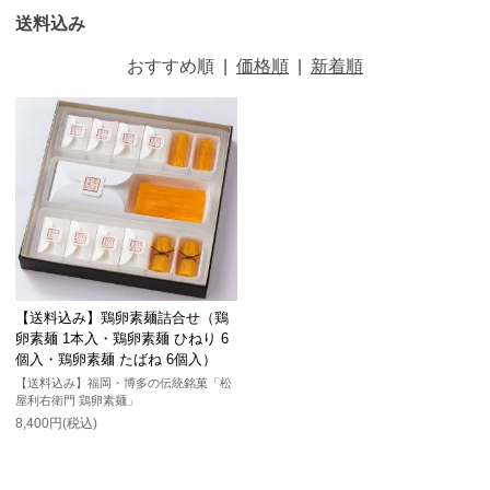
送料込み
おすすめ順
|
価格順
|
新着順
【送料込み】鶏卵素麺詰合せ（鶏
卵素麺 1本入・鶏卵素麺 ひねり 6
個入・鶏卵素麺 たばね 6個入）
【送料込み】福岡・博多の伝統銘菓「松
屋利右衛門 鶏卵素麺」
8,400円(税込)