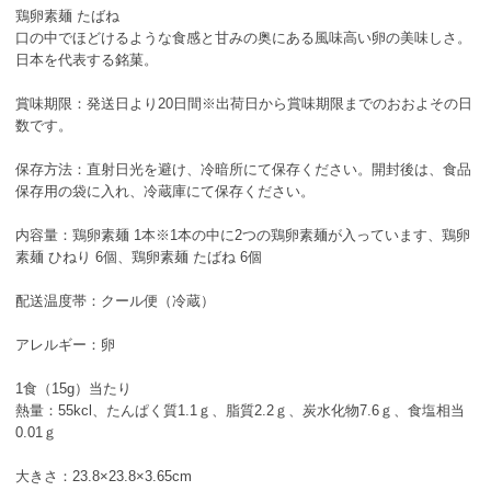
鶏卵素麺 たばね
口の中でほどけるような食感と甘みの奥にある風味高い卵の美味しさ。
日本を代表する銘菓。
賞味期限：発送日より20日間※出荷日から賞味期限までのおおよその日
数です。
保存方法：直射日光を避け、冷暗所にて保存ください。開封後は、食品
保存用の袋に入れ、冷蔵庫にて保存ください。
内容量：鶏卵素麺 1本※1本の中に2つの鶏卵素麺が入っています、鶏卵
素麺 ひねり 6個、鶏卵素麺 たばね 6個
配送温度帯：クール便（冷蔵）
アレルギー：卵
1食（15g）当たり
熱量：55kcl、たんぱく質1.1ｇ、脂質2.2ｇ、炭水化物7.6ｇ、食塩相当
0.01ｇ
大きさ：23.8×23.8×3.65cm