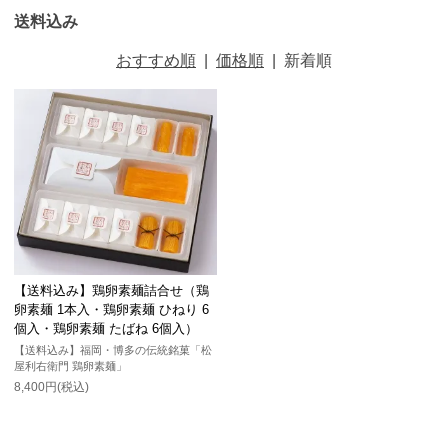
送料込み
おすすめ順
|
価格順
|
新着順
【送料込み】鶏卵素麺詰合せ（鶏
卵素麺 1本入・鶏卵素麺 ひねり 6
個入・鶏卵素麺 たばね 6個入）
【送料込み】福岡・博多の伝統銘菓「松
屋利右衛門 鶏卵素麺」
8,400円(税込)