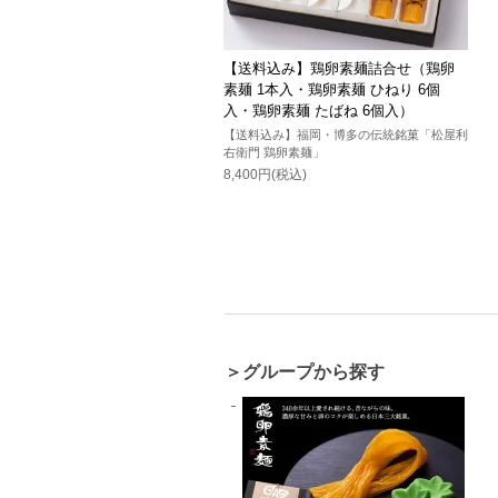
【送料込み】鶏卵素麺詰合せ（鶏卵
素麺 1本入・鶏卵素麺 ひねり 6個
入・鶏卵素麺 たばね 6個入）
【送料込み】福岡・博多の伝統銘菓「松屋利
右衛門 鶏卵素麺」
8,400円(税込)
＞グループから探す