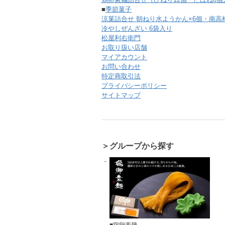
■
季節菓子
涼菓詰合せ 朝ねり水ようかん×6個・南高
冷やしぜんざい 6袋入り
松屋利右衛門
お取り扱い店舗
マイアカウント
お問い合わせ
特定商取引法
プライバシーポリシー
サイトマップ
＞グループから探す